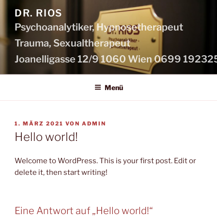
Zum
DR. RIOS
Inhalt
Psychoanalytiker, Hypnosetherapeut
springen
Menü
VERÖFFENTLICHT
1. MÄRZ 2021
VON
ADMIN
AM
Hello world!
Welcome to WordPress. This is your first post. Edit or
delete it, then start writing!
Eine Antwort auf „Hello world!“