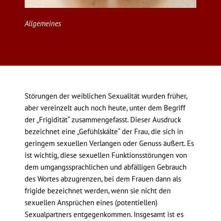
Allgemeines
Störungen der weiblichen Sexualität wurden früher,
aber vereinzelt auch noch heute, unter dem Begriff
der „Frigidität“ zusammengefasst. Dieser Ausdruck
bezeichnet eine „Gefühlskälte“ der Frau, die sich in
geringem sexuellen Verlangen oder Genuss äußert. Es
ist wichtig, diese sexuellen Funktionsstörungen von
dem umgangssprachlichen und abfälligen Gebrauch
des Wortes abzugrenzen, bei dem Frauen dann als
frigide bezeichnet werden, wenn sie nicht den
sexuellen Ansprüchen eines (potentiellen)
Sexualpartners entgegenkommen. Insgesamt ist es