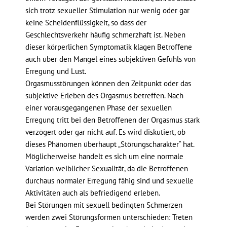
sich trotz sexueller Stimulation nur wenig oder gar
keine Scheidenflüssigkeit, so dass der
Geschlechtsverkehr häufig schmerzhaft ist. Neben
dieser körperlichen Symptomatik klagen Betroffene
auch über den Mangel eines subjektiven Gefühls von
Erregung und Lust.
Orgasmusstörungen können den Zeitpunkt oder das
subjektive Erleben des Orgasmus betreffen. Nach
einer vorausgegangenen Phase der sexuellen
Erregung tritt bei den Betroffenen der Orgasmus stark
verzögert oder gar nicht auf. Es wird diskutiert, ob
dieses Phänomen überhaupt „Störungscharakter“ hat.
Möglicherweise handelt es sich um eine normale
Variation weiblicher Sexualität, da die Betroffenen
durchaus normaler Erregung fähig sind und sexuelle
Aktivitäten auch als befriedigend erleben.
Bei Störungen mit sexuell bedingten Schmerzen
werden zwei Störungsformen unterschieden: Treten