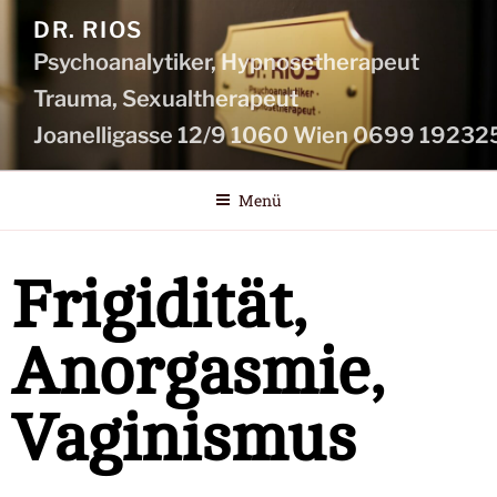
DR. RIOS
Psychoanalytiker, Hypnosetherapeut
Menü
Frigidität,
Anorgasmie,
Vaginismus