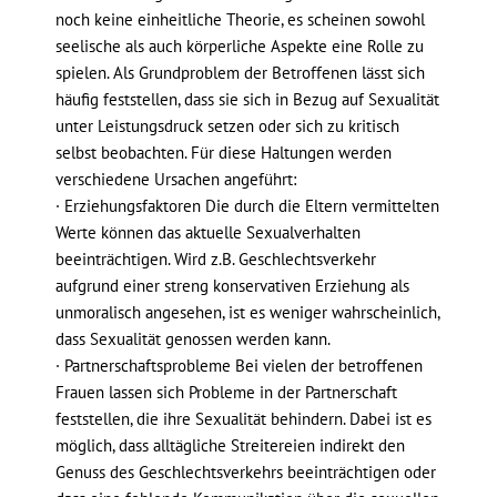
noch keine einheitliche Theorie, es scheinen sowohl
seelische als auch körperliche Aspekte eine Rolle zu
spielen. Als Grundproblem der Betroffenen lässt sich
häufig feststellen, dass sie sich in Bezug auf Sexualität
unter Leistungsdruck setzen oder sich zu kritisch
selbst beobachten. Für diese Haltungen werden
verschiedene Ursachen angeführt:
· Erziehungsfaktoren Die durch die Eltern vermittelten
Werte können das aktuelle Sexualverhalten
beeinträchtigen. Wird z.B. Geschlechtsverkehr
aufgrund einer streng konservativen Erziehung als
unmoralisch angesehen, ist es weniger wahrscheinlich,
dass Sexualität genossen werden kann.
· Partnerschaftsprobleme Bei vielen der betroffenen
Frauen lassen sich Probleme in der Partnerschaft
feststellen, die ihre Sexualität behindern. Dabei ist es
möglich, dass alltägliche Streitereien indirekt den
Genuss des Geschlechtsverkehrs beeinträchtigen oder