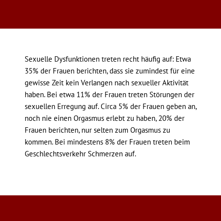
Sexuelle Dysfunktionen treten recht häufig auf: Etwa
35% der Frauen berichten, dass sie zumindest für eine
gewisse Zeit kein Verlangen nach sexueller Aktivität
haben. Bei etwa 11% der Frauen treten Störungen der
sexuellen Erregung auf. Circa 5% der Frauen geben an,
noch nie einen Orgasmus erlebt zu haben, 20% der
Frauen berichten, nur selten zum Orgasmus zu
kommen. Bei mindestens 8% der Frauen treten beim
Geschlechtsverkehr Schmerzen auf.