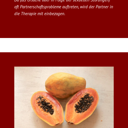
oft Partnerschaftsprobleme auftreten, wird der Partner in
die Therapie mit einbezogen.