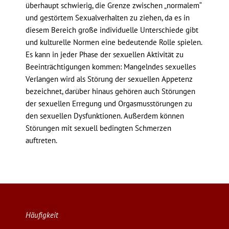
überhaupt schwierig, die Grenze zwischen „normalem“
und gestörtem Sexualverhalten zu ziehen, da es in
diesem Bereich große individuelle Unterschiede gibt
und kulturelle Normen eine bedeutende Rolle spielen.
Es kann in jeder Phase der sexuellen Aktivität zu
Beeinträchtigungen kommen: Mangelndes sexuelles
Verlangen wird als Störung der sexuellen Appetenz
bezeichnet, darüber hinaus gehören auch Störungen
der sexuellen Erregung und Orgasmusstörungen zu
den sexuellen Dysfunktionen. Außerdem können
Störungen mit sexuell bedingten Schmerzen
auftreten.
Häufigkeit