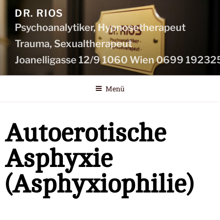
DR. RIOS
Psychoanalytiker, Hypnosetherapeut
Menü
Autoerotische
Asphyxie
(Asphyxiophilie)